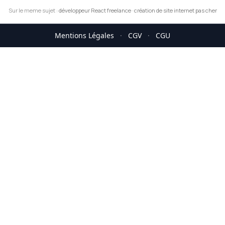
Sur le meme sujet :
développeur React freelance
·
création de site internet pas cher
Mentions Légales
·
CGV
·
CGU