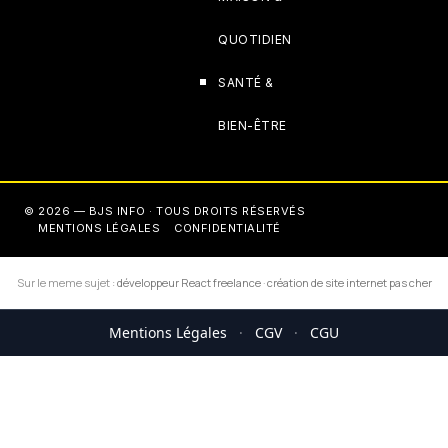
QUOTIDIEN
SANTÉ &
BIEN-ÊTRE
© 2026 — BJS INFO · TOUS DROITS RÉSERVÉS
MENTIONS LÉGALES
CONFIDENTIALITÉ
Sur le meme sujet :
développeur React freelance
·
création de site internet pas cher
Mentions Légales
·
CGV
·
CGU