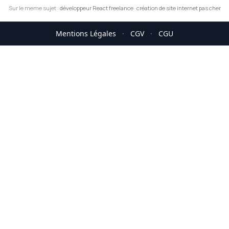
Sur le meme sujet :
développeur React freelance
·
création de site internet pas cher
Mentions Légales
·
CGV
·
CGU