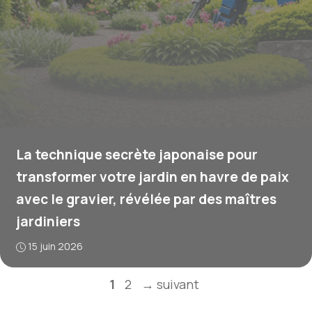
La technique secrète japonaise pour
transformer votre jardin en havre de paix
avec le gravier, révélée par des maîtres
jardiniers
15 juin 2026
Page
Page
1
2
→
suivant