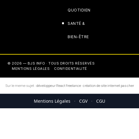
QUOTIDIEN
SANTÉ &
BIEN-ÊTRE
© 2026 — BJS INFO · TOUS DROITS RÉSERVÉS
MENTIONS LÉGALES
CONFIDENTIALITÉ
Sur le meme sujet :
développeur React freelance
·
création de site internet pas cher
Mentions Légales
·
CGV
·
CGU