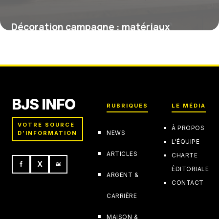
Décoration campagne : matériaux
naturels pour un intérieur chic et
authentique
15 juin 2026
BJS INFO
RUBRIQUES
LE MÉDIA
VOTRE SOURCE
À PROPOS
NEWS
D'INFORMATION
L'ÉQUIPE
ARTICLES
CHARTE
f
X
≋
ÉDITORIALE
ARGENT &
CONTACT
CARRIÈRE
MAISON &