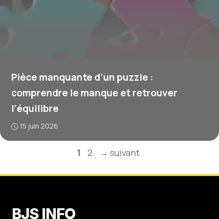
Pièce manquante d’un puzzle :
comprendre le manque et retrouver
l’équilibre
15 juin 2026
Page
Page
1
2
→
suivant
BJS INFO