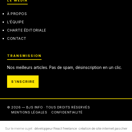
LE MÉDIA
À PROPOS
L'ÉQUIPE
CHARTE ÉDITORIALE
CONTACT
TRANSMISSION
Nos meilleurs articles. Pas de spam, désinscription en un clic.
S'INSCRIRE
© 2026 — BJS INFO · TOUS DROITS RÉSERVÉS
MENTIONS LÉGALES
CONFIDENTIALITÉ
Sur le meme sujet :
développeur React freelance
·
création de site internet pas cher