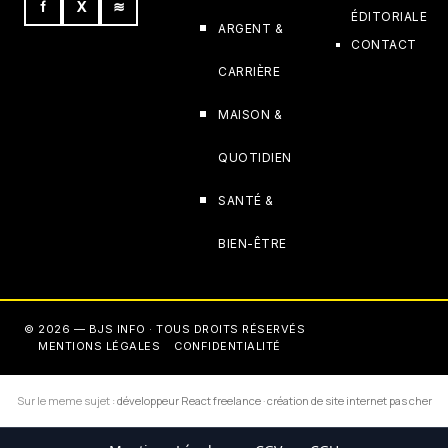
f
X
≋
ÉDITORIALE
ARGENT &
CONTACT
CARRIÈRE
MAISON &
QUOTIDIEN
SANTÉ &
BIEN-ÊTRE
© 2026 — BJS INFO · TOUS DROITS RÉSERVÉS
MENTIONS LÉGALES
CONFIDENTIALITÉ
Sur le meme sujet :
développeur React freelance
·
création de site internet pas cher