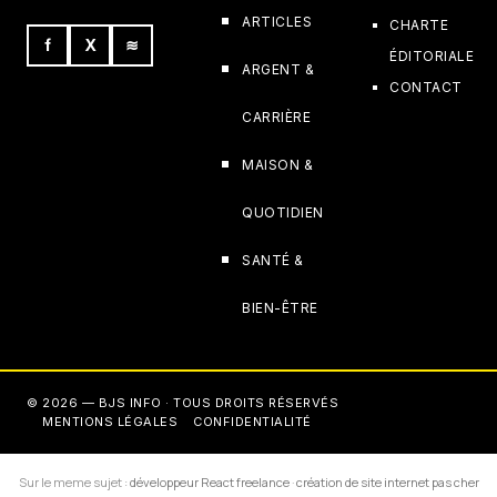
ARTICLES
CHARTE
f
X
≋
ÉDITORIALE
ARGENT &
CONTACT
CARRIÈRE
MAISON &
QUOTIDIEN
SANTÉ &
BIEN-ÊTRE
© 2026 — BJS INFO · TOUS DROITS RÉSERVÉS
MENTIONS LÉGALES
CONFIDENTIALITÉ
Sur le meme sujet :
développeur React freelance
·
création de site internet pas cher