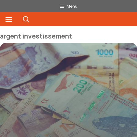
Aller
Menu
au
Menu
contenu
argent investissement