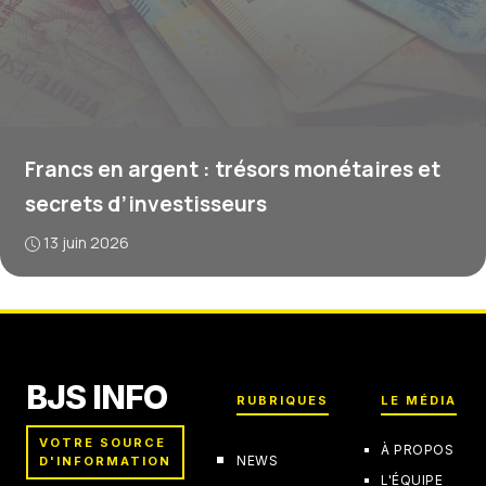
Francs en argent : trésors monétaires et
secrets d’investisseurs
13 juin 2026
BJS INFO
RUBRIQUES
LE MÉDIA
VOTRE SOURCE
À PROPOS
NEWS
D'INFORMATION
L'ÉQUIPE