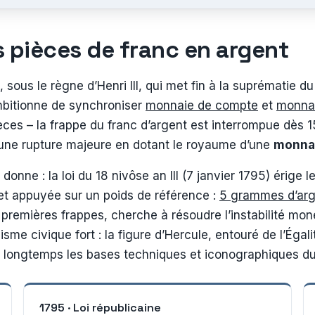
s pièces de franc en argent
sous le règne d’Henri III, qui met fin à la suprématie du
ambitionne de synchroniser
monnaie de compte
et
monnai
ces – la frappe du franc d’argent est interrompue dès 
 une rupture majeure en dotant le royaume d’une
monnai
onne : la loi du 18 nivôse an III (7 janvier 1795) érige l
et appuyée sur un poids de référence :
5 grammes d’arge
premières frappes, cherche à résoudre l’instabilité mon
me civique fort : la figure d’Hercule, entouré de l’Égalit
r longtemps les bases techniques et iconographiques du
1795 · Loi républicaine