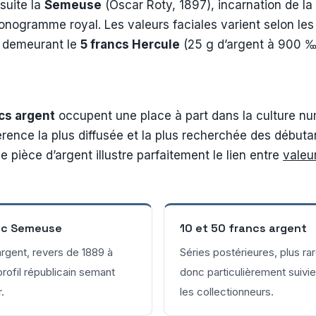
suite la
Semeuse
(Oscar Roty, 1897), incarnation de la 
ogramme royal. Les valeurs faciales varient selon les p
te demeurant le
5 francs Hercule
(25 g d’argent à 900 ‰
cs argent
occupent une place à part dans la culture n
érence la plus diffusée et la plus recherchée des débu
 pièce d’argent illustre parfaitement le lien entre
valeu
nc Semeuse
10 et 50 francs argent
argent, revers de 1889 à
Séries postérieures, plus ra
profil républicain semant
donc particulièrement suivie
r.
les collectionneurs.