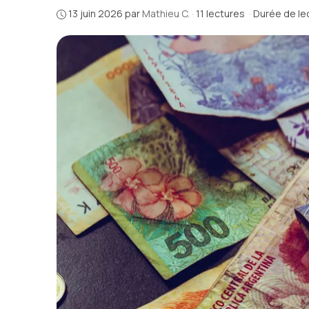
13 juin 2026
par
Mathieu C.
·
11 lectures
·
Durée de lec