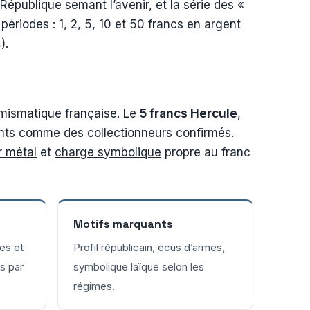
République semant l’avenir, et la série des «
ériodes : 1, 2, 5, 10 et 50 francs en argent
).
umismatique française. Le
5 francs Hercule
,
tants comme des collectionneurs confirmés.
r métal
et
charge symbolique
propre au franc
Motifs marquants
res et
Profil républicain, écus d’armes,
s par
symbolique laïque selon les
régimes.