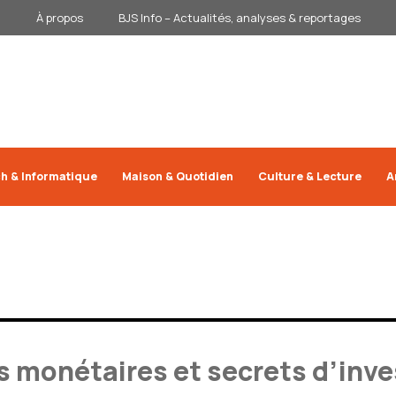
À propos
BJS Info – Actualités, analyses & reportages
h & Informatique
Maison & Quotidien
Culture & Lecture
A
rs monétaires et secrets d’inv