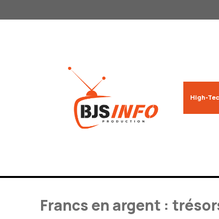
Aller
au
contenu
High-Tec
Francs en argent : tréso