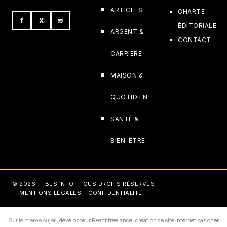
ARTICLES
CHARTE
f
X
≋
ÉDITORIALE
ARGENT &
CONTACT
CARRIÈRE
MAISON &
QUOTIDIEN
SANTÉ &
BIEN-ÊTRE
© 2026 — BJS INFO · TOUS DROITS RÉSERVÉS
MENTIONS LÉGALES
CONFIDENTIALITÉ
Sur le meme sujet :
développeur React freelance
·
création de site internet pas cher