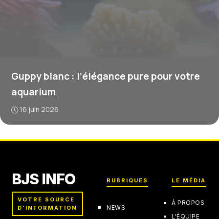
Guppy blanc : l’élégance pure pour votre
aquarium
16 juin 2026
BJS INFO
RUBRIQUES
LE MÉDIA
VOTRE SOURCE
À PROPOS
NEWS
D'INFORMATION
L'ÉQUIPE