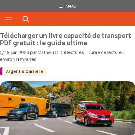
Aller
Menu
au
Menu
contenu
Télécharger un livre capacité de transport
PDF gratuit : le guide ultime
19 juin 2026
par
Mathieu C.
·
59 lectures
·
Durée de lecture :
environ 11 minutes
Argent & Carrière