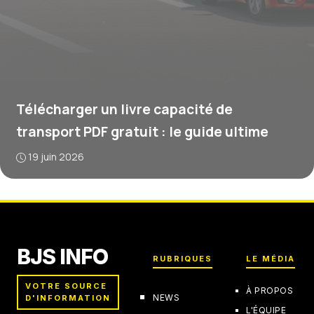
Télécharger un livre capacité de
transport PDF gratuit : le guide ultime
19 juin 2026
BJS INFO
RUBRIQUES
LE MÉDIA
VOTRE SOURCE
À PROPOS
NEWS
D'INFORMATION
L'ÉQUIPE