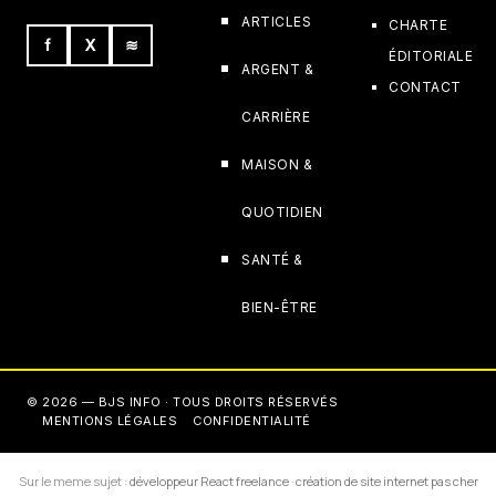
ARTICLES
CHARTE
f
X
≋
ÉDITORIALE
ARGENT &
CONTACT
CARRIÈRE
MAISON &
QUOTIDIEN
SANTÉ &
BIEN-ÊTRE
© 2026 — BJS INFO · TOUS DROITS RÉSERVÉS
MENTIONS LÉGALES
CONFIDENTIALITÉ
Sur le meme sujet :
développeur React freelance
·
création de site internet pas cher