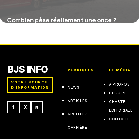
Combien pèse réellement une once ?
Comprendre et convertir cette unité
incontournable
15 juin 2026
BJS INFO
RUBRIQUES
LE MÉDIA
VOTRE SOURCE
À PROPOS
NEWS
D'INFORMATION
L'ÉQUIPE
ARTICLES
CHARTE
f
X
≋
ÉDITORIALE
ARGENT &
CONTACT
CARRIÈRE