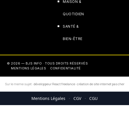
MAISON &
QUOTIDIEN
SANTÉ &
BIEN-ÊTRE
© 2026 — BJS INFO · TOUS DROITS RÉSERVÉS
MENTIONS LÉGALES
CONFIDENTIALITÉ
Sur le meme sujet :
développeur React freelance
·
création de site internet pas cher
Mentions Légales
·
CGV
·
CGU