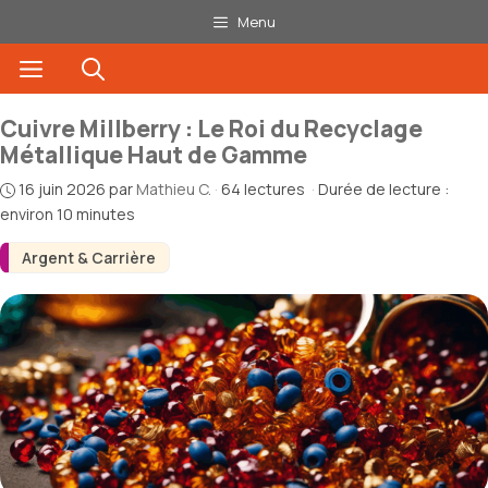
Aller
Menu
au
Menu
contenu
Cuivre Millberry : Le Roi du Recyclage
Métallique Haut de Gamme
16 juin 2026
par
Mathieu C.
·
64 lectures
·
Durée de lecture :
environ 10 minutes
Argent & Carrière