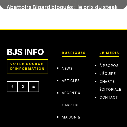
Abattoirs Bigard bloqués : le prix du steak
va-t-il baisser dans votre supermarché ?
28 juillet 2026
BJS INFO
RUBRIQUES
LE MÉDIA
VOTRE SOURCE
À PROPOS
NEWS
D'INFORMATION
L'ÉQUIPE
ARTICLES
CHARTE
f
X
≋
ÉDITORIALE
ARGENT &
CONTACT
CARRIÈRE
MAISON &