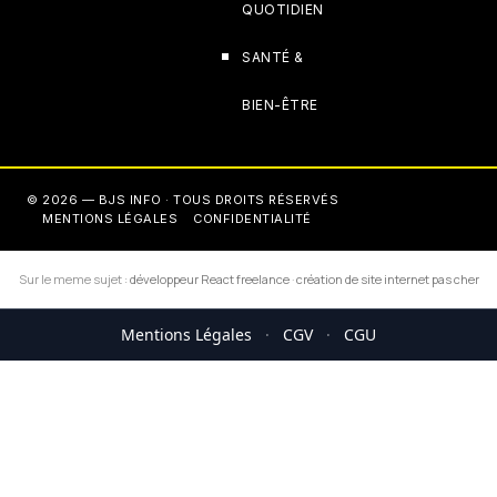
QUOTIDIEN
SANTÉ &
BIEN-ÊTRE
© 2026 — BJS INFO · TOUS DROITS RÉSERVÉS
MENTIONS LÉGALES
CONFIDENTIALITÉ
Sur le meme sujet :
développeur React freelance
·
création de site internet pas cher
Mentions Légales
·
CGV
·
CGU