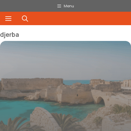
Aller
Menu
au
Menu
contenu
djerba