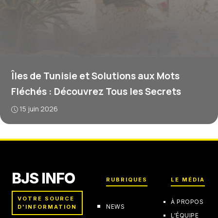
Îles de Tunisie et Solutions aux Mots
Fléchés : Découvrez Tous les Secrets
15 juin 2026
BJS INFO
RUBRIQUES
LE MÉDIA
VOTRE SOURCE
À PROPOS
NEWS
D'INFORMATION
L'ÉQUIPE