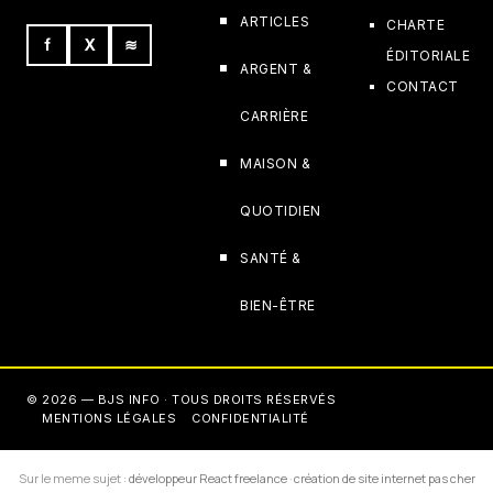
ARTICLES
CHARTE
f
X
≋
ÉDITORIALE
ARGENT &
CONTACT
CARRIÈRE
MAISON &
QUOTIDIEN
SANTÉ &
BIEN-ÊTRE
© 2026 — BJS INFO · TOUS DROITS RÉSERVÉS
MENTIONS LÉGALES
CONFIDENTIALITÉ
Sur le meme sujet :
développeur React freelance
·
création de site internet pas cher