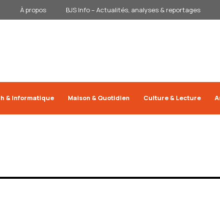
À propos
BJS Info – Actualités, analyses & reportages
h & Informatique
Maison & Quotidien
Culture & Lecture
A