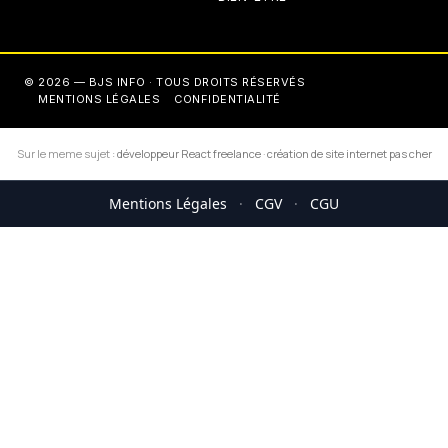
© 2026 — BJS INFO · TOUS DROITS RÉSERVÉS
MENTIONS LÉGALES
CONFIDENTIALITÉ
Sur le meme sujet :
développeur React freelance
·
création de site internet pas cher
Mentions Légales
·
CGV
·
CGU