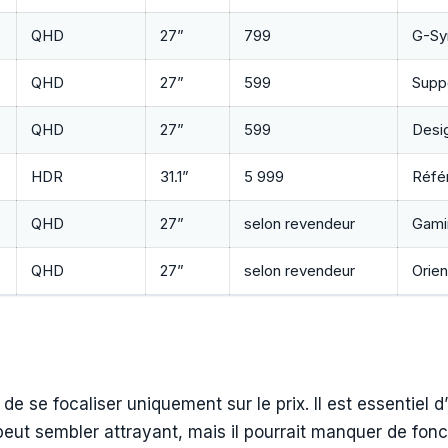
QHD
27”
799
G-Sy
QHD
27”
599
Supp
QHD
27”
599
Desi
HDR
31.1”
5 999
Référ
QHD
27”
selon revendeur
Gami
QHD
27”
selon revendeur
Orien
de se focaliser uniquement sur le prix. Il est essentiel d
eut sembler attrayant, mais il pourrait manquer de fon