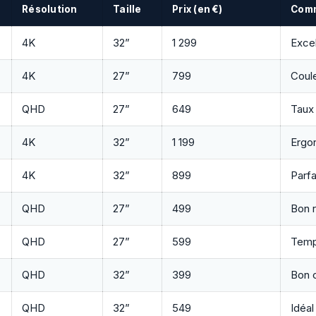
Résolution
Taille
Prix (en €)
Comm
4K
32”
1 299
Excel
4K
27”
799
Coule
QHD
27”
649
Taux
4K
32”
1 199
Ergo
4K
32”
899
Parfa
QHD
27”
499
Bon r
QHD
27”
599
Temp
QHD
32”
399
Bon c
QHD
32”
549
Idéal