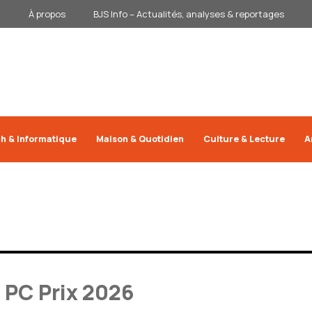
À propos
BJS Info – Actualités, analyses & reportages
h & Informatique
Maison & Quotidien
Culture & Lecture
A
s PC Prix 2026