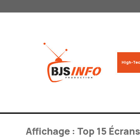
Aller
au
contenu
High-Tec
Affichage : Top 15 Écran