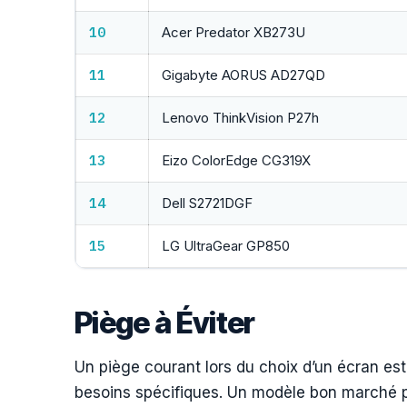
10
Acer Predator XB273U
11
Gigabyte AORUS AD27QD
12
Lenovo ThinkVision P27h
13
Eizo ColorEdge CG319X
14
Dell S2721DGF
15
LG UltraGear GP850
Piège à Éviter
Un piège courant lors du choix d’un écran est 
besoins spécifiques. Un modèle bon marché p