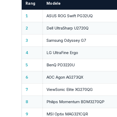
Rang
Modèle
1
ASUS ROG Swift PG32UQ
2
Dell UltraSharp U2720Q
3
Samsung Odyssey G7
4
LG UltraFine Ergo
5
BenQ PD3220U
6
AOC Agon AG273QX
7
ViewSonic Elite XG270QG
8
Philips Momentum BDM3270QP
9
MSI Optix MAG321CQR