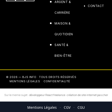
ARGENT &
CONTACT
CARRIÈRE
MAISON &
QUOTIDIEN
SANTÉ &
BIEN-ÊTRE
© 2026 — BJS INFO · TOUS DROITS RÉSERVÉS
MENTIONS LÉGALES
CONFIDENTIALITÉ
Sur le meme sujet :
développeur React freelance
·
création de site internet pas cher
Mentions Légales
·
CGV
·
CGU