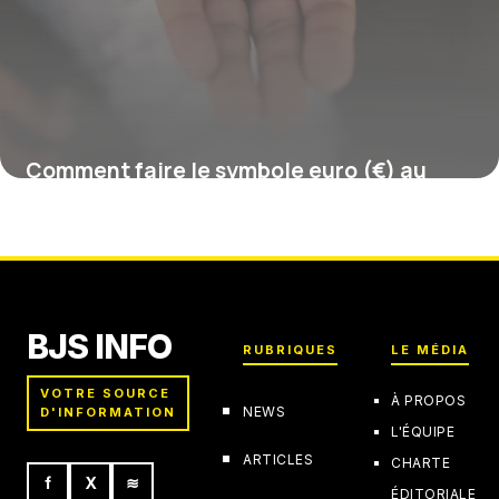
Comment faire le symbole euro (€) au
clavier ?
16 juillet 2026
BJS INFO
RUBRIQUES
LE MÉDIA
VOTRE SOURCE
À PROPOS
NEWS
D'INFORMATION
L'ÉQUIPE
ARTICLES
CHARTE
f
X
≋
ÉDITORIALE