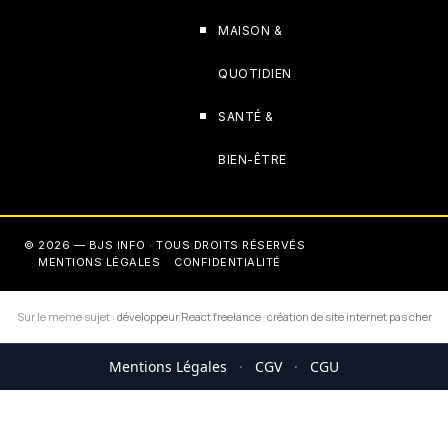
MAISON &
QUOTIDIEN
SANTÉ &
BIEN-ÊTRE
© 2026 — BJS INFO · TOUS DROITS RÉSERVÉS
MENTIONS LÉGALES
CONFIDENTIALITÉ
Sur le meme sujet :
développeur React freelance
·
création de site internet pas cher
Mentions Légales
·
CGV
·
CGU