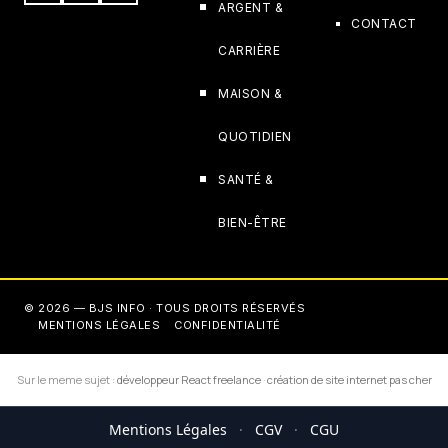
ARGENT &
CONTACT
CARRIÈRE
MAISON &
QUOTIDIEN
SANTÉ &
BIEN-ÊTRE
© 2026 — BJS INFO · TOUS DROITS RÉSERVÉS
MENTIONS LÉGALES
CONFIDENTIALITÉ
Sur le meme sujet :
développeur React freelance
·
création de site internet pas cher
Mentions Légales
·
CGV
·
CGU