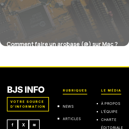
Comment faire un arobase (@) sur Mac ?
16 juillet 2026
BJS INFO
RUBRIQUES
LE MÉDIA
VOTRE SOURCE
À PROPOS
NEWS
D'INFORMATION
L'ÉQUIPE
ARTICLES
CHARTE
f
X
≋
ÉDITORIALE