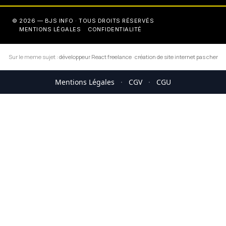
© 2026 — BJS INFO · TOUS DROITS RÉSERVÉS
MENTIONS LÉGALES
CONFIDENTIALITÉ
Sur le meme sujet :
développeur React freelance
·
création de site internet pas cher
Mentions Légales
·
CGV
·
CGU