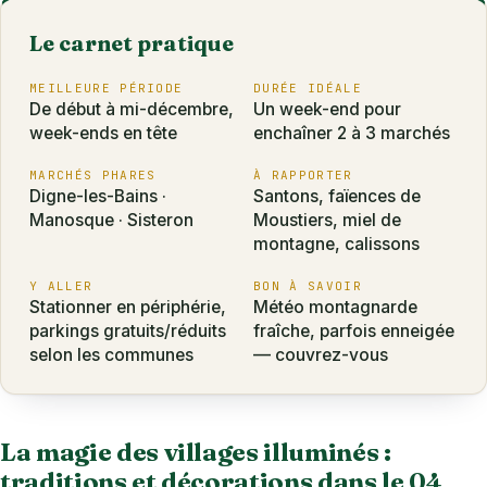
Le carnet pratique
MEILLEURE PÉRIODE
DURÉE IDÉALE
De début à mi-décembre,
Un week-end pour
week-ends en tête
enchaîner 2 à 3 marchés
MARCHÉS PHARES
À RAPPORTER
Digne-les-Bains ·
Santons, faïences de
Manosque · Sisteron
Moustiers, miel de
montagne, calissons
Y ALLER
BON À SAVOIR
Stationner en périphérie,
Météo montagnarde
parkings gratuits/réduits
fraîche, parfois enneigée
selon les communes
— couvrez-vous
La magie des villages illuminés :
traditions et décorations dans le 04