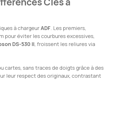
fférences Clés à
siques à chargeur
ADF
. Les premiers,
pour éviter les courbures excessives,
pson DS-530 II
, froissent les reliures via
ou cartes, sans traces de doigts grâce à des
r leur respect des originaux, contrastant