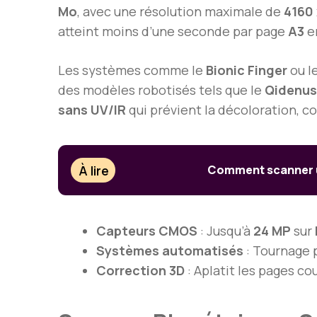
Mo
, avec une résolution maximale de
4160 
atteint moins d’une seconde par page
A3
en
Les systèmes comme le
Bionic Finger
ou l
des modèles robotisés tels que le
Qidenus
sans UV/IR
qui prévient la décoloration, c
À lire
Comment scanner un
Capteurs CMOS
: Jusqu’à
24 MP
sur
Systèmes automatisés
: Tournage 
Correction 3D
: Aplatit les pages c