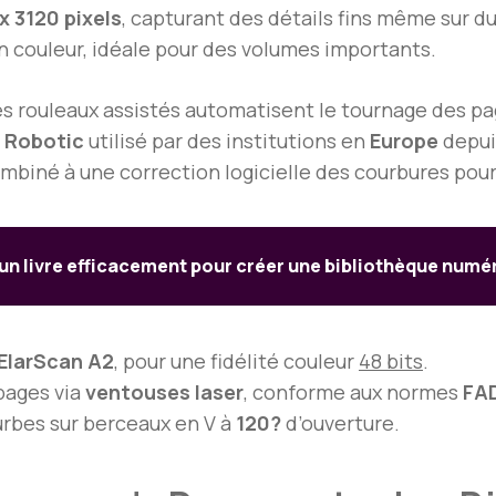
x 3120 pixels
, capturant des détails fins même sur d
 couleur, idéale pour des volumes importants.
es rouleaux assistés automatisent le tournage des pa
 Robotic
utilisé par des institutions en
Europe
depu
ombiné à une correction logicielle des courbures pou
 livre efficacement pour créer une bibliothèque numér
ElarScan A2
, pour une fidélité couleur
48 bits
.
pages via
ventouses laser
, conforme aux normes
FA
ourbes sur berceaux en V à
120?
d’ouverture.