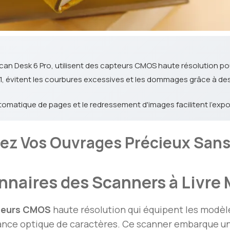
Scan Desk 6 Pro, utilisent des capteurs CMOS haute résolution 
 A1, évitent les courbures excessives et les dommages grâce à d
omatique de pages et le redressement d'images facilitent l'expo
isez Vos Ouvrages Précieux Sa
nnaires des Scanners à Livre
teurs CMOS
haute résolution qui équipent les modè
sance optique de caractères. Ce scanner embarque u