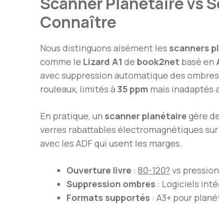
Scanner Planétaire vs S
Connaître
Nous distinguons aisément les
scanners p
comme le
Lizard A1
de
book2net
basé en
avec suppression automatique des ombres v
rouleaux, limités à
35 ppm
mais inadaptés a
En pratique, un
scanner planétaire
gère d
verres rabattables électromagnétiques su
avec les ADF qui usent les marges.
Ouverture livre
:
80-120?
vs pressio
Suppression ombres
: Logiciels int
Formats supportés
: A3+ pour plan