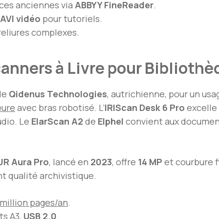
ices anciennes via
ABBYY FineReader
.
AVI vidéo
pour tutoriels.
 reliures complexes.
anners à Livre pour Bibliothè
de
Qidenus Technologies
, autrichienne, pour un usa
eure
avec bras robotisé. L’
IRIScan Desk 6 Pro
excelle 
udio. Le
ElarScan A2
de
Elphel
convient aux documents
R Aura Pro
, lancé en
2023
, offre
14 MP
et courbure f
nt qualité archivistique.
 million pages/an
.
ts A3,
USB 2.0
.