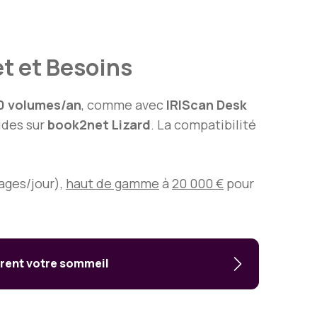
t et Besoins
0 volumes/an
, comme avec
IRIScan Desk
ides sur
book2net Lizard
. La compatibilité
ages/jour),
haut de gamme
à
20 000 €
pour
orent votre sommeil