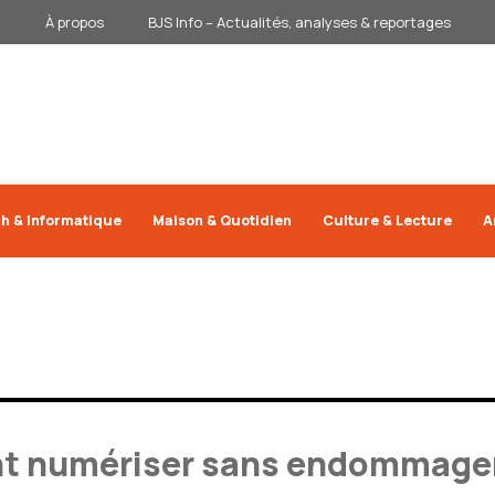
À propos
BJS Info – Actualités, analyses & reportages
h & Informatique
Maison & Quotidien
Culture & Lecture
A
nt numériser sans endommager