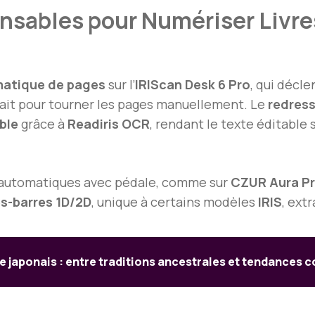
ensables pour Numériser Livr
matique de pages
sur l’
IRIScan Desk 6 Pro
, qui décl
fait pour tourner les pages manuellement. Le
redres
ble
grâce à
Readiris OCR
, rendant le texte éditable
-automatiques avec pédale, comme sur
CZUR Aura P
s-barres 1D/2D
, unique à certains modèles
IRIS
, ext
 japonais : entre traditions ancestrales et tendances