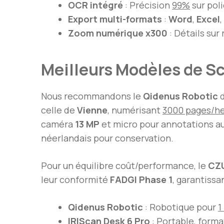
OCR intégré
: Précision
99%
sur pol
Export multi-formats
:
Word
,
Excel
,
Zoom numérique x300
: Détails sur
Meilleurs Modèles de Sc
Nous recommandons le
Qidenus Robotic
celle de
Vienne
, numérisant
3000 pages/h
caméra
13 MP
et micro pour annotations a
néerlandais pour conservation.
Pour un équilibre coût/performance, le
CZU
leur conformité
FADGI Phase 1
, garantissa
Qidenus Robotic
: Robotique pour
1
IRIScan Desk 6 Pro
: Portable, forma