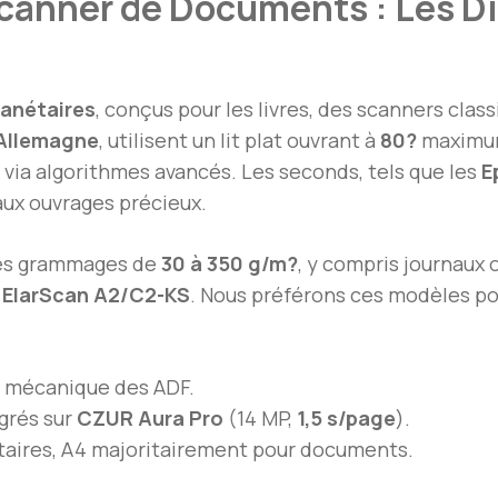
canner de Documents : Les Di
lanétaires
, conçus pour les livres, des scanners clas
Allemagne
, utilisent un lit plat ouvrant à
80?
maximum 
ia algorithmes avancés. Les seconds, tels que les
E
ux ouvrages précieux.
es grammages de
30 à 350 g/m?
, y compris journaux 
r
ElarScan A2/C2-KS
. Nous préférons ces modèles pou
n mécanique des ADF.
égrés sur
CZUR Aura Pro
(14 MP,
1,5 s/page
).
étaires, A4 majoritairement pour documents.