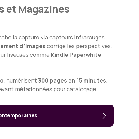
es et Magazines
enche la capture via capteurs infrarouges
sement d’images
corrige les perspectives,
 sur liseuses comme
Kindle Paperwhite
ro
, numérisent
300 pages en 15 minutes
.
rayant métadonnées pour catalogage.
 contemporaines