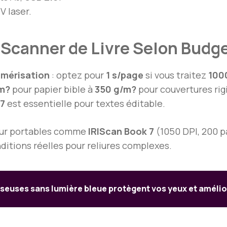
V laser.
Scanner de Livre Selon Budge
umérisation
: optez pour
1 s/page
si vous traitez
100
m?
pour papier bible à
350 g/m?
pour couvertures rig
17
est essentielle pour textes éditable.
ur portables comme
IRIScan Book 7
(1050 DPI, 200 p
ditions réelles pour reliures complexes.
liseuses sans lumière bleue protègent vos yeux et améli