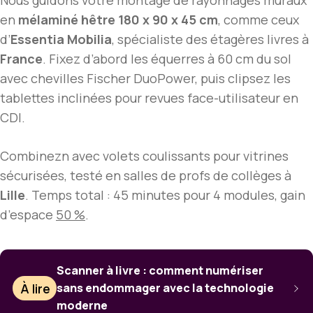
Nous guidons votre montage de rayonnages muraux
en
mélaminé hêtre 180 x 90 x 45 cm
, comme ceux
d’
Essentia Mobilia
, spécialiste des étagères livres à
France
. Fixez d’abord les équerres à 60 cm du sol
avec chevilles Fischer DuoPower, puis clipsez les
tablettes inclinées pour revues face-utilisateur en
CDI.
Combinezn avec volets coulissants pour vitrines
sécurisées, testé en salles de profs de collèges à
Lille
. Temps total : 45 minutes pour 4 modules, gain
d’espace
50 %
.
Scanner à livre : comment numériser
À lire
sans endommager avec la technologie
moderne