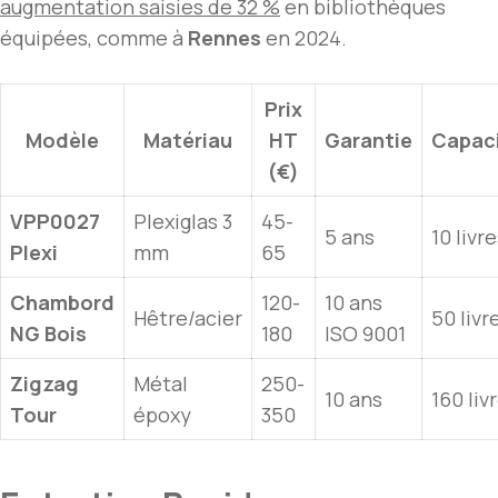
augmentation saisies de 32 %
en bibliothèques
équipées, comme à
Rennes
en 2024.
Prix
Modèle
Matériau
HT
Garantie
Capac
(€)
VPP0027
Plexiglas 3
45-
5 ans
10 livr
Plexi
mm
65
Chambord
120-
10 ans
Hêtre/acier
50 livr
NG Bois
180
ISO 9001
Zigzag
Métal
250-
10 ans
160 liv
Tour
époxy
350