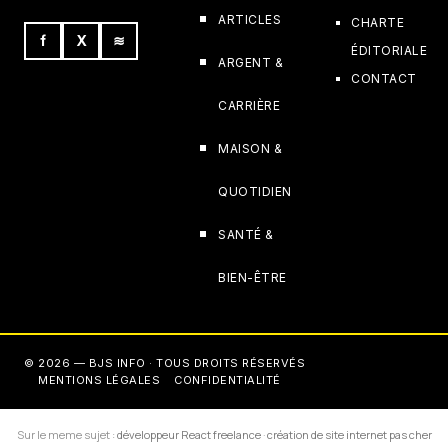
ARTICLES
CHARTE
f
X
≋
ÉDITORIALE
ARGENT &
CONTACT
CARRIÈRE
MAISON &
QUOTIDIEN
SANTÉ &
BIEN-ÊTRE
© 2026 — BJS INFO · TOUS DROITS RÉSERVÉS
MENTIONS LÉGALES
CONFIDENTIALITÉ
Sur le meme sujet :
développeur React freelance
·
création de site internet pas cher