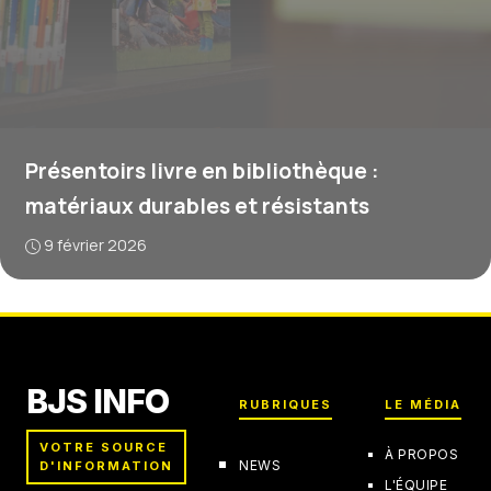
Présentoirs livre en bibliothèque :
matériaux durables et résistants
9 février 2026
BJS INFO
RUBRIQUES
LE MÉDIA
VOTRE SOURCE
À PROPOS
NEWS
D'INFORMATION
L'ÉQUIPE