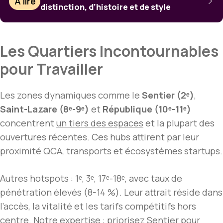
À lire
distinction, d’histoire et de style
Les Quartiers Incontournables
pour Travailler
Les zones dynamiques comme le
Sentier (2ᵉ)
,
Saint-Lazare (8ᵉ-9ᵉ)
et
République (10ᵉ-11ᵉ)
concentrent
un tiers des espaces
et la plupart des
ouvertures récentes. Ces hubs attirent par leur
proximité QCA, transports et écosystèmes startups.
Autres hotspots : 1ᵉ, 3ᵉ, 17ᵉ-18ᵉ, avec taux de
pénétration élevés (8-14 %). Leur attrait réside dans
l’accès, la vitalité et les tarifs compétitifs hors
centre. Notre expertise : priorisez Sentier pour