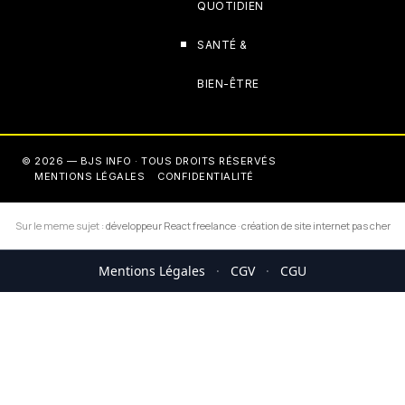
QUOTIDIEN
SANTÉ &
BIEN-ÊTRE
© 2026 — BJS INFO · TOUS DROITS RÉSERVÉS
MENTIONS LÉGALES
CONFIDENTIALITÉ
Sur le meme sujet :
développeur React freelance
·
création de site internet pas cher
Mentions Légales
·
CGV
·
CGU