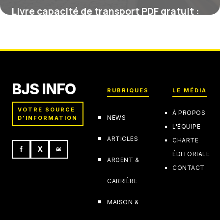
Livre capacité de transport PDF gratuit :
le guide ultime pour optimiser votre
réussite
15 juin 2026
BJS INFO
RUBRIQUES
LE MÉDIA
VOTRE SOURCE
À PROPOS
NEWS
D'INFORMATION
L'ÉQUIPE
ARTICLES
CHARTE
f
X
≋
ÉDITORIALE
ARGENT &
CONTACT
CARRIÈRE
MAISON &