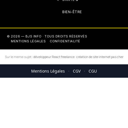
BIEN-ÊTRE
© 2026 — BJS INFO · TOUS DROITS RÉSERVÉS
MENTIONS LÉGALES
CONFIDENTIALITÉ
Sur le meme sujet :
développeur React freelance
·
création de site internet pas cher
Mentions Légales
·
CGV
·
CGU