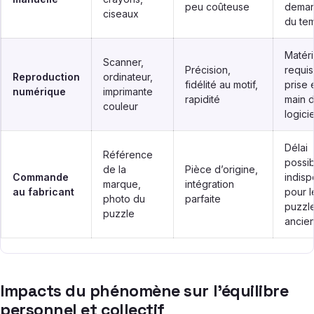
peu coûteuse
dema
ciseaux
du te
Matéri
Scanner,
Précision,
requis
Reproduction
ordinateur,
fidélité au motif,
prise 
numérique
imprimante
rapidité
main d
couleur
logicie
Délai
Référence
possib
de la
Pièce d’origine,
Commande
indisp
marque,
intégration
au fabricant
pour l
photo du
parfaite
puzzl
puzzle
ancie
Impacts du phénomène sur l’équilibre
personnel et collectif