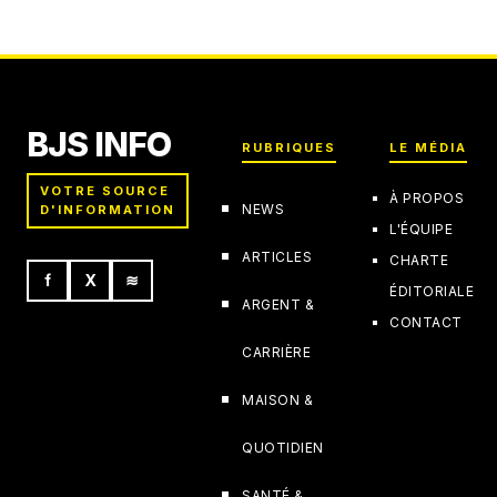
juillet : le double pic à ne pas rater (et
comment déjouer la Lune)
30 juillet 2026
BJS INFO
RUBRIQUES
LE MÉDIA
VOTRE SOURCE
À PROPOS
NEWS
D'INFORMATION
L'ÉQUIPE
ARTICLES
CHARTE
f
X
≋
ÉDITORIALE
ARGENT &
CONTACT
CARRIÈRE
MAISON &
QUOTIDIEN
SANTÉ &