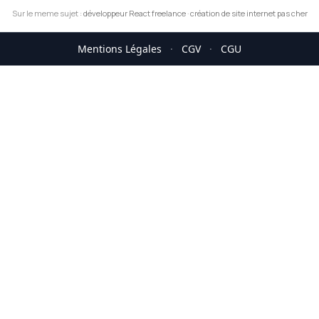
Sur le meme sujet :
développeur React freelance
·
création de site internet pas cher
Mentions Légales
·
CGV
·
CGU