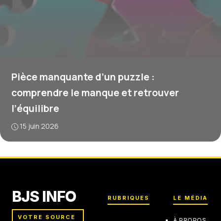
Pièce manquante d’un puzzle :
comprendre le manque et retrouver
l’équilibre
15 juin 2026
BJS INFO
RUBRIQUES
LE MÉDIA
VOTRE SOURCE
À PROPOS