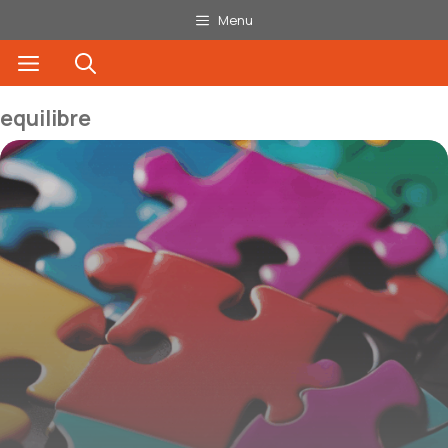
Aller
Menu
au
Menu
contenu
equilibre