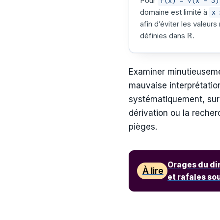
Pour
f(x) = √(x – 3)
domaine est limité à
x 
afin d’éviter les valeurs
définies dans ℝ.
Examiner minutieusemen
mauvaise interprétation
systématiquement, sur 
dérivation ou la reche
pièges.
Orages du di
À lire
et rafales so