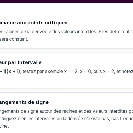
omaine aux points critiques
es racines de la dérivée et les valeurs interdites. Elles délimitent 
 sera constant.
eur par intervalle
– 1)(x + 1)
, testez par exemple x = –2, x = 0, puis x = 2, et note
hangements de signe
angements de signe autour des racines et des valeurs interdites p
tinguez bien les intervalles où la dérivée n’existe pas, cas fréqu
cine.