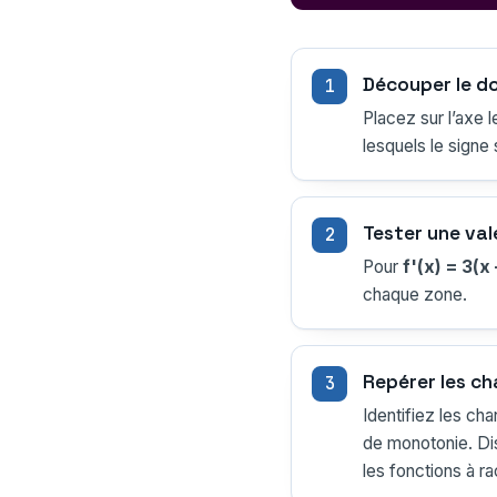
Découper le d
Placez sur l’axe l
lesquels le signe
Tester une val
Pour
f'(x) = 3(x 
chaque zone.
Repérer les c
Identifiez les ch
de monotonie. Dis
les fonctions à ra