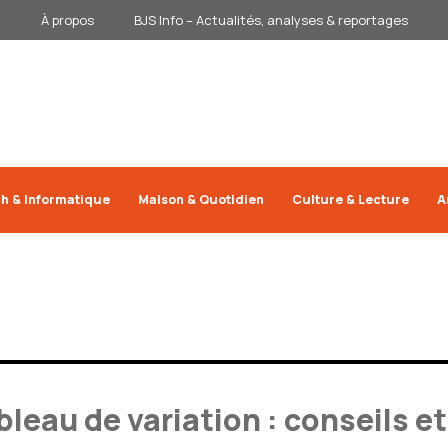
À propos
BJS Info – Actualités, analyses & reportages
h & Informatique
Maison & Quotidien
Culture & Lecture
A
ableau de variation : conseils e