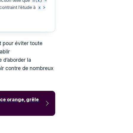
ction telle que
h(x) =
contraint l’étude à
x >
 pour éviter toute
ablir
 d’aborder la
nir contre de nombreux
ce orange, grêle