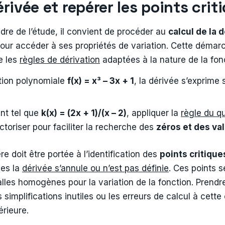
érivée et repérer les points cri
dre de l’étude, il convient de procéder au
calcul de la 
our accéder à ses propriétés de variation. Cette démar
e les
règles de dérivation
adaptées à la nature de la fon
tion polynomiale
f(x) = x³ – 3x + 1
, la dérivée s’exprime
nt tel que
k(x) = (2x + 1)/(x – 2)
, appliquer la
règle du q
actoriser pour faciliter la recherche des
zéros et des val
re doit être portée à l’identification des
points critique
les la
dérivée s’annule ou n’est pas définie
. Ces points s
alles homogènes pour la variation de la fonction. Prendr
es simplifications inutiles ou les erreurs de calcul à cette
érieure.