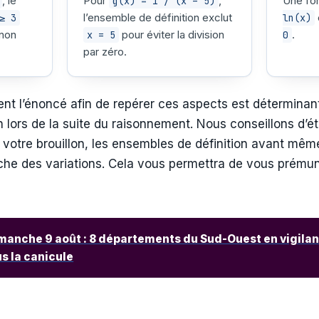
, le
Pour
,
Une fon
g(x) = 1 / (x – 5)
l’ensemble de définition exclut
≥ 3
ln(x)
 non
pour éviter la division
.
x = 5
0
par zéro.
t l’énoncé afin de repérer ces aspects est déterminant
 lors de la suite du raisonnement. Nous conseillons d’ét
votre brouillon, les ensembles de définition avant même
rche des variations. Cela vous permettra de vous prému
manche 9 août : 8 départements du Sud-Ouest en vigilan
us la canicule