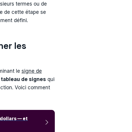
usieurs termes ou de
se de cette étape se
ment défini.
ner les
minant le
signe de
n
tableau de signes
qui
nction. Voici comment
dollars — et