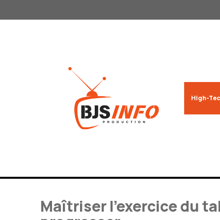
Aller
au
contenu
High-Tec
Maîtriser l’exercice du t