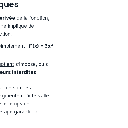
tiques
dérivée
de la fonction,
che implique de
ction.
 simplement :
f'(x) = 3x²
uotient
s’impose, puis
eurs interdites
.
s
: ce sont les
egmentent l’intervalle
e le temps de
 étape garantit la