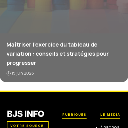
Maîtriser l’exercice du tableau de
variation : conseils et stratégies pour
progresser
15 juin 2026
BJS INFO
RUBRIQUES
LE MÉDIA
VOTRE SOURCE
À PROPOS