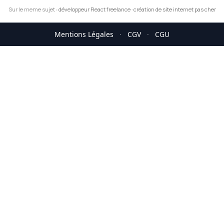
Sur le meme sujet :
développeur React freelance
·
création de site internet pas cher
Mentions Légales
·
CGV
·
CGU