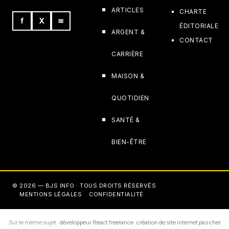
ARTICLES
CHARTE
f
X
≋
ÉDITORIALE
ARGENT &
CONTACT
CARRIÈRE
MAISON &
QUOTIDIEN
SANTÉ &
BIEN-ÊTRE
© 2026 — BJS INFO · TOUS DROITS RÉSERVÉS
MENTIONS LÉGALES
CONFIDENTIALITÉ
Sur le meme sujet :
développeur React freelance
·
création de site internet pas cher