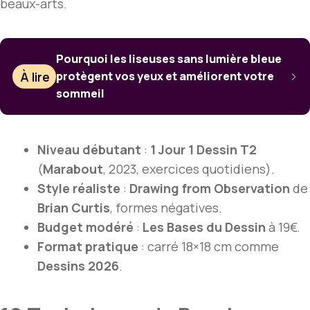
beaux-arts.
Pourquoi les liseuses sans lumière bleue
À lire
protègent vos yeux et améliorent votre
sommeil
Niveau débutant
:
1 Jour 1 Dessin T2
(
Marabout
, 2023, exercices quotidiens).
Style réaliste
:
Drawing from Observation
de
Brian Curtis
, formes négatives.
Budget modéré
:
Les Bases du Dessin
à 19€.
Format pratique
: carré 18×18 cm comme
Dessins 2026
.