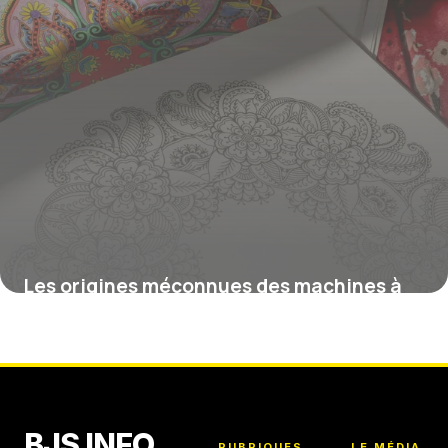
Les origines méconnues des machines à
écrire qui ont révolutionné l’écriture
12 février 2026
BJS INFO
RUBRIQUES
LE MÉDIA