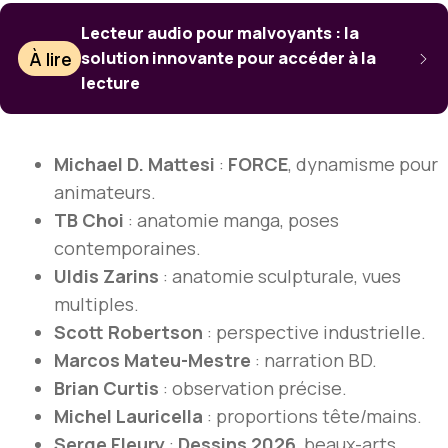
Lecteur audio pour malvoyants : la
À lire
solution innovante pour accéder à la
lecture
Michael D. Mattesi
:
FORCE
, dynamisme pour
animateurs.
TB Choi
: anatomie manga, poses
contemporaines.
Uldis Zarins
: anatomie sculpturale, vues
multiples.
Scott Robertson
: perspective industrielle.
Marcos Mateu-Mestre
: narration BD.
Brian Curtis
: observation précise.
Michel Lauricella
: proportions tête/mains.
Serge Fleury
:
Dessins 2026
, beaux-arts.