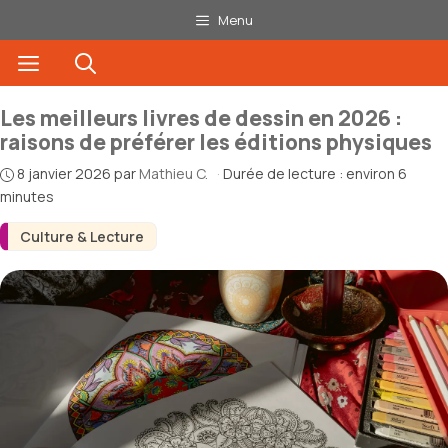
Aller
Menu
au
Menu
contenu
Les meilleurs livres de dessin en 2026 :
raisons de préférer les éditions physiques
8 janvier 2026
par
Mathieu C.
·
Durée de lecture : environ 6
minutes
Culture & Lecture