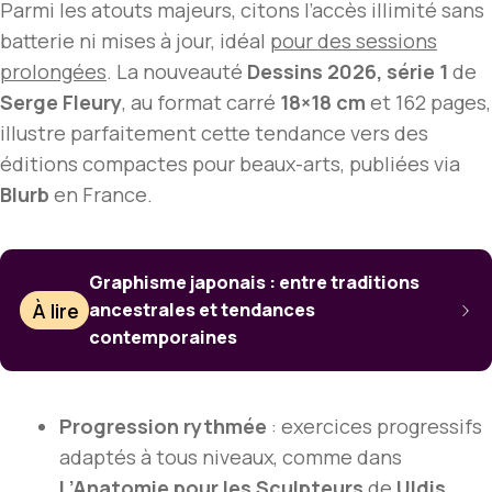
Parmi les atouts majeurs, citons l’accès illimité sans
batterie ni mises à jour, idéal
pour des sessions
prolongées
. La nouveauté
Dessins 2026, série 1
de
Serge Fleury
, au format carré
18×18 cm
et 162 pages,
illustre parfaitement cette tendance vers des
éditions compactes pour beaux-arts, publiées via
Blurb
en France.
Graphisme japonais : entre traditions
À lire
ancestrales et tendances
contemporaines
Progression rythmée
: exercices progressifs
adaptés à tous niveaux, comme dans
L’Anatomie pour les Sculpteurs
de
Uldis