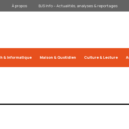
À propos
BJS Info – Actualités, analyses & reportages
h & Informatique
Maison & Quotidien
Culture & Lecture
A