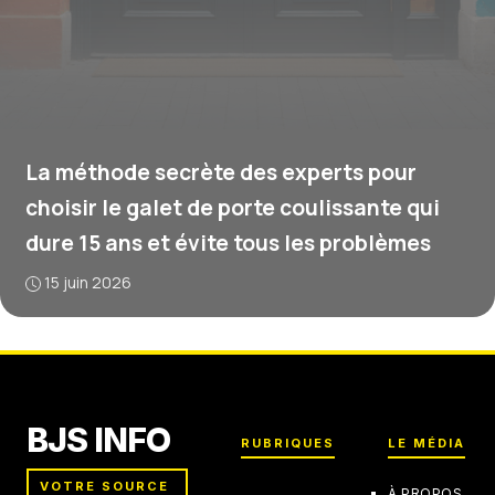
La méthode secrète des experts pour
choisir le galet de porte coulissante qui
dure 15 ans et évite tous les problèmes
15 juin 2026
BJS INFO
RUBRIQUES
LE MÉDIA
VOTRE SOURCE
À PROPOS