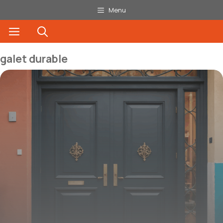
Aller
Menu
au
Menu
contenu
galet durable