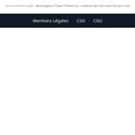
Sur le meme sujet :
développeur React freelance
·
création de site internet pas cher
Mentions Légales
·
CGV
·
CGU