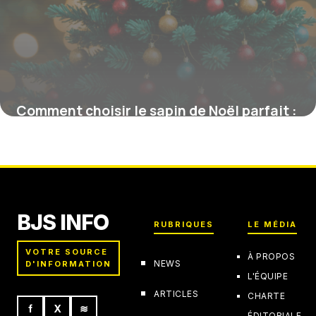
Comment choisir le sapin de Noël parfait :
astuces et critères essentiels
15 juin 2026
BJS INFO
RUBRIQUES
LE MÉDIA
VOTRE SOURCE
À PROPOS
NEWS
D'INFORMATION
L'ÉQUIPE
ARTICLES
CHARTE
f
X
≋
ÉDITORIALE