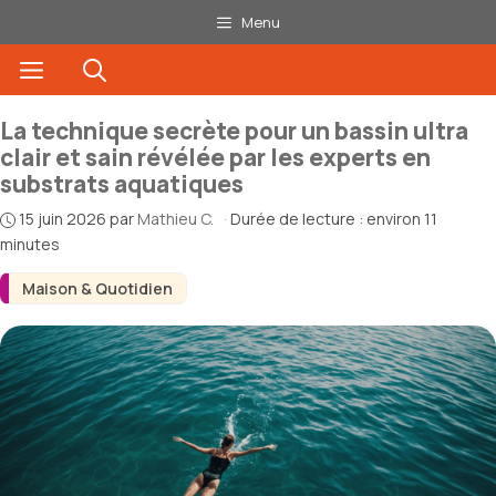
Aller
Menu
au
Menu
contenu
La technique secrète pour un bassin ultra
clair et sain révélée par les experts en
substrats aquatiques
15 juin 2026
par
Mathieu C.
·
Durée de lecture : environ 11
minutes
Maison & Quotidien