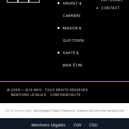
ARGENT &
CONTACT
CARRIÈRE
MAISON &
QUOTIDIEN
SANTÉ &
BIEN-ÊTRE
© 2026 — BJS INFO · TOUS DROITS RÉSERVÉS
MENTIONS LÉGALES
CONFIDENTIALITÉ
Sur le meme sujet :
développeur React freelance
·
création de site internet pas cher
Mentions Légales
·
CGV
·
CGU