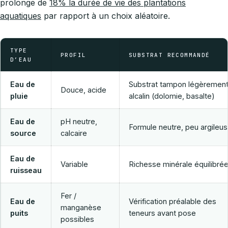
prolonge de
18% la durée de vie des plantations
aquatiques
par rapport à un choix aléatoire.
TYPE
PROFIL
SUBSTRAT RECOMMANDÉ
D’EAU
Eau de
Substrat tampon légèremen
Douce, acide
pluie
alcalin (dolomie, basalte)
Eau de
pH neutre,
Formule neutre, peu argileu
source
calcaire
Eau de
Variable
Richesse minérale équilibré
ruisseau
Fer /
Eau de
Vérification préalable des
manganèse
puits
teneurs avant pose
possibles