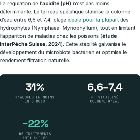
La régulation de l’
acidité (pH)
n’est pas moins
déterminante. Le terreau spécifique stabilise la colonne
d’eau entre 6,6 et 7,4, plage
idéale pour la plupart
des
hydrophytes (Nymphaea, Myriophyllum), tout en limitant
l’apparition de maladies chez les poissons (
étude
InterPêche Suisse, 2024
). Cette stabilité galvanise le
développement du microbiote bactérien et optimise le
rendement filtration naturelle.
31 %
6,6 – 7,4
D’ALGUES EN MOINS
PH STABILISÉ
EN 3 MOIS
COLONNE D’EAU
−22 %
DE TRAITEMENTS
ANTI-ALGUES