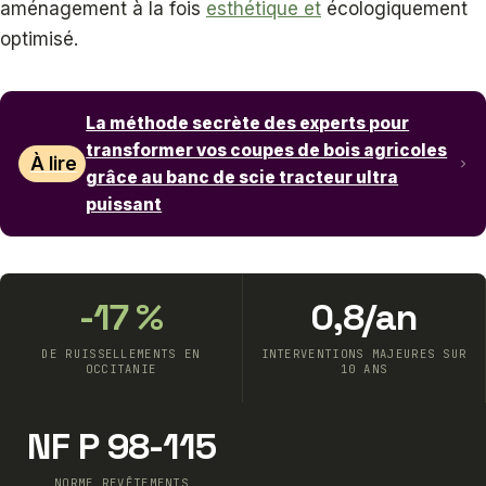
aménagement à la fois
esthétique et
écologiquement
optimisé.
La méthode secrète des experts pour
transformer vos coupes de bois agricoles
À lire
grâce au banc de scie tracteur ultra
puissant
-17 %
0,8/an
DE RUISSELLEMENTS EN
INTERVENTIONS MAJEURES SUR
OCCITANIE
10 ANS
NF P 98-115
NORME REVÊTEMENTS