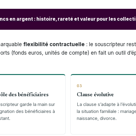
ncs en argent : histoire, rareté et valeur pour les collec
emarquable
flexibilité contractuelle
: le souscripteur res
upports (fonds euros, unités de compte) en fait un outil d
03
ôle des bénéficiaires
Clause évolutive
scripteur garde la main sur
La clause s’adapte à l’évolut
ignation des bénéficiaires à
la situation familiale : mariag
stant.
naissance, divorce.