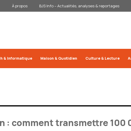
À propos
BJS Info – Actualités, analyses & reportages
h & Informatique
Maison & Quotidien
Culture & Lecture
A
n : comment transmettre 100 