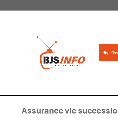
Aller
au
contenu
High-Tec
Assurance vie successio