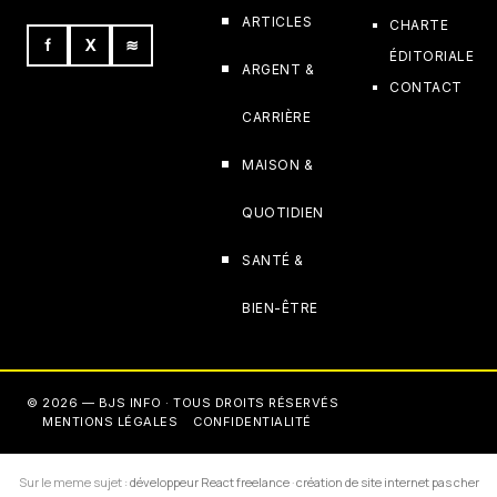
ARTICLES
CHARTE
f
X
≋
ÉDITORIALE
ARGENT &
CONTACT
CARRIÈRE
MAISON &
QUOTIDIEN
SANTÉ &
BIEN-ÊTRE
© 2026 — BJS INFO · TOUS DROITS RÉSERVÉS
MENTIONS LÉGALES
CONFIDENTIALITÉ
Sur le meme sujet :
développeur React freelance
·
création de site internet pas cher