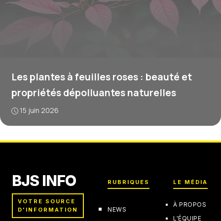
Les plantes à feuilles roses : beauté et
propriétés dépolluantes naturelles
15 juin 2026
BJS INFO
RUBRIQUES
LE MÉDIA
VOTRE SOURCE
À PROPOS
NEWS
D'INFORMATION
L'ÉQUIPE