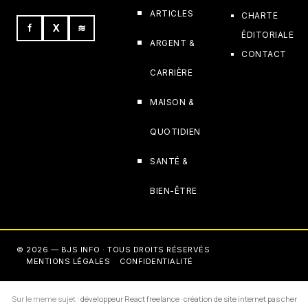
ARTICLES
CHARTE
f
X
≋
ÉDITORIALE
ARGENT &
CONTACT
CARRIÈRE
MAISON &
QUOTIDIEN
SANTÉ &
BIEN-ÊTRE
© 2026 — BJS INFO · TOUS DROITS RÉSERVÉS
MENTIONS LÉGALES
CONFIDENTIALITÉ
Sur le meme sujet :
développeur React freelance
·
création de site internet pas cher