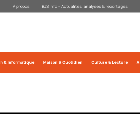
À propos
BJS Info – Actualités, analyses & reportages
h & Informatique
Maison & Quotidien
Culture & Lecture
A