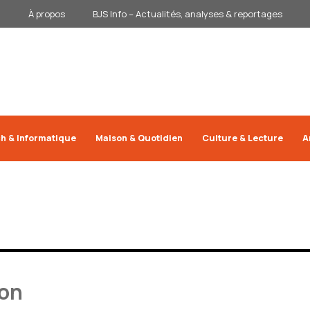
À propos
BJS Info – Actualités, analyses & reportages
h & Informatique
Maison & Quotidien
Culture & Lecture
A
ion