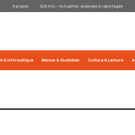
À propos
BJS Info – Actualités, analyses & reportages
h & Informatique
Maison & Quotidien
Culture & Lecture
A