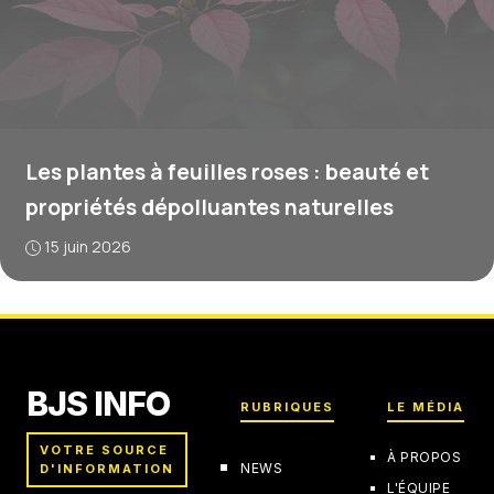
Les plantes à feuilles roses : beauté et
propriétés dépolluantes naturelles
15 juin 2026
BJS INFO
RUBRIQUES
LE MÉDIA
VOTRE SOURCE
À PROPOS
NEWS
D'INFORMATION
L'ÉQUIPE