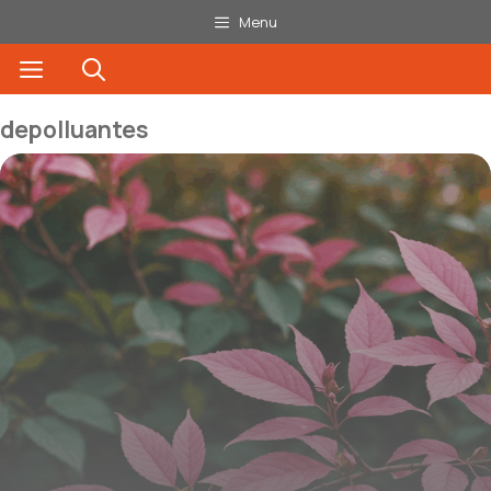
Aller
Menu
au
Menu
contenu
depolluantes