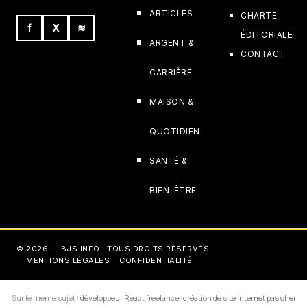
ARTICLES
CHARTE
f
X
≋
ÉDITORIALE
ARGENT &
CONTACT
CARRIÈRE
MAISON &
QUOTIDIEN
SANTÉ &
BIEN-ÊTRE
© 2026 — BJS INFO · TOUS DROITS RÉSERVÉS
MENTIONS LÉGALES
CONFIDENTIALITÉ
Sur le meme sujet :
développeur React freelance
·
création de site internet pas cher