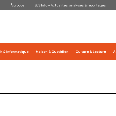
À propos
BJS Info – Actualités, analyses & reportages
h & Informatique
Maison & Quotidien
Culture & Lecture
A