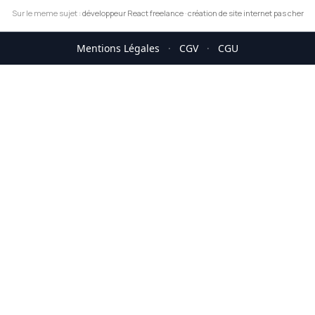
Sur le meme sujet :
développeur React freelance
·
création de site internet pas cher
Mentions Légales
·
CGV
·
CGU