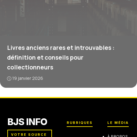
Livres anciens rares et introuvables :
définition et conseils pour
collectionneurs
19 janvier 2026
BJS INFO
RUBRIQUES
LE MÉDIA
VOTRE SOURCE
À PROPOS