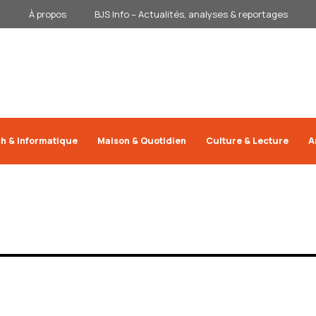
À propos
BJS Info – Actualités, analyses & reportages
h & Informatique
Maison & Quotidien
Culture & Lecture
A