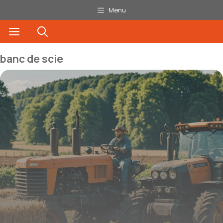
Aller
Menu
au
Menu
contenu
banc de scie