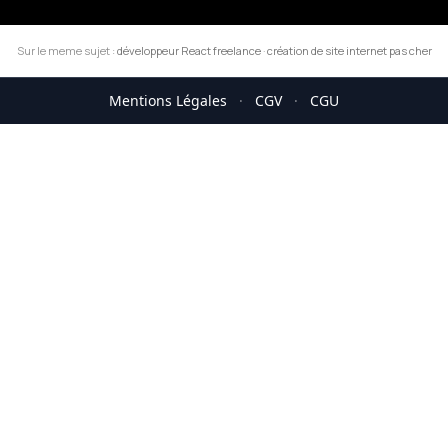
Sur le meme sujet :
développeur React freelance
·
création de site internet pas cher
Mentions Légales
·
CGV
·
CGU