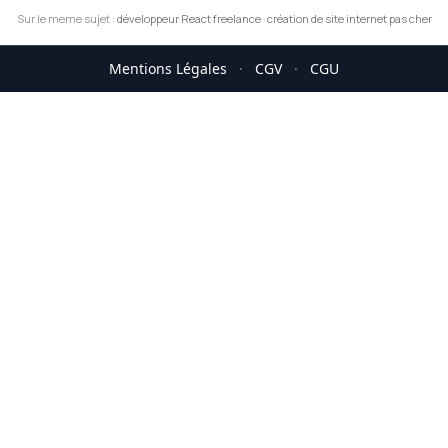
Sur le meme sujet :
développeur React freelance
·
création de site internet pas cher
Mentions Légales
·
CGV
·
CGU