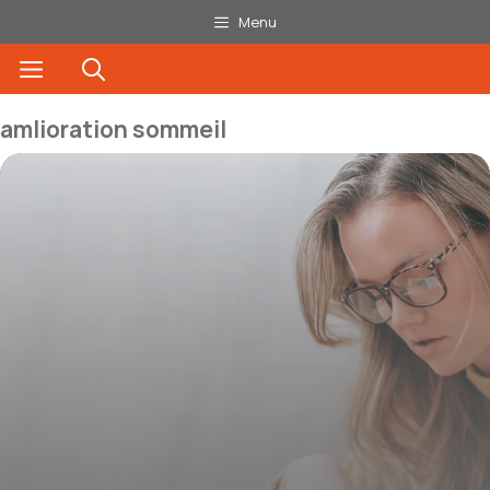
Aller
Menu
au
Menu
contenu
amlioration sommeil