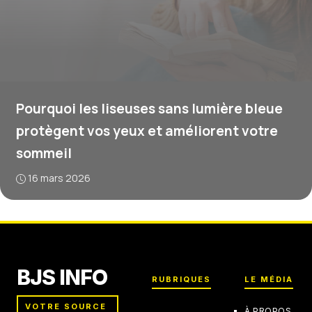
Pourquoi les liseuses sans lumière bleue
protègent vos yeux et améliorent votre
sommeil
16 mars 2026
BJS INFO
RUBRIQUES
LE MÉDIA
VOTRE SOURCE
À PROPOS