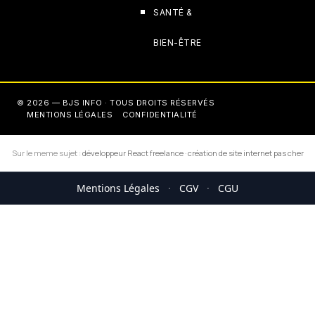
SANTÉ &
BIEN-ÊTRE
© 2026 — BJS INFO · TOUS DROITS RÉSERVÉS
MENTIONS LÉGALES
CONFIDENTIALITÉ
Sur le meme sujet :
développeur React freelance
·
création de site internet pas cher
Mentions Légales
·
CGV
·
CGU