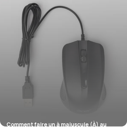
Comment faire un à majuscule (À) au