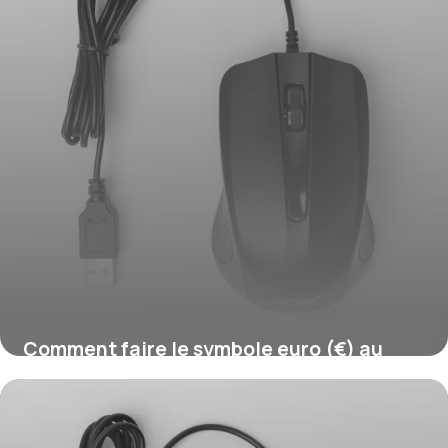
Comment faire le symbole euro (€) au
clavier ?
16 juillet 2026