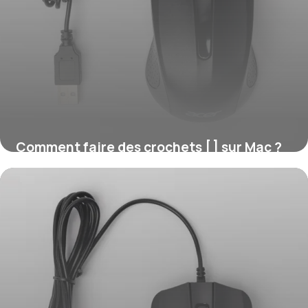
Comment faire des crochets [ ] sur Mac ?
16 juillet 2026