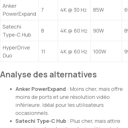
Anker
7
4K @ 30 Hz
85W
6
PowerExpand
Satechi
8
4K @ 60 Hz
90W
8
Type-C Hub
HyperDrive
11
4K @ 60 Hz
100W
9
Duo
Analyse des alternatives
Anker PowerExpand
: Moins cher, mais offre
moins de ports et une résolution vidéo
inférieure. Idéal pour les utilisateurs
occasionnels.
Satechi Type-C Hub
: Plus cher, mais attire