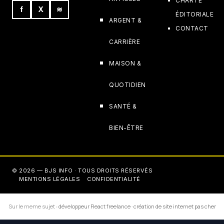
CHARTE
f
X
≋
ÉDITORIALE
ARGENT &
CONTACT
CARRIÈRE
MAISON &
QUOTIDIEN
SANTÉ &
BIEN-ÊTRE
© 2026 — BJS INFO · TOUS DROITS RÉSERVÉS
MENTIONS LÉGALES
CONFIDENTIALITÉ
Sur le meme sujet :
développeur React freelance
·
création de site internet pas cher